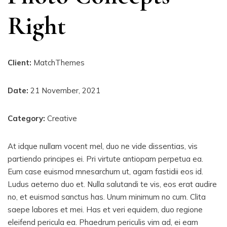
Right
Client:
MatchThemes
Date:
21 November, 2021
Category:
Creative
At idque nullam vocent mel, duo ne vide dissentias, vis
partiendo principes ei. Pri virtute antiopam perpetua ea.
Eum case euismod mnesarchum ut, agam fastidii eos id.
Ludus aeterno duo et. Nulla salutandi te vis, eos erat audire
no, et euismod sanctus has. Unum minimum no cum. Clita
saepe labores et mei. Has et veri equidem, duo regione
eleifend pericula ea. Phaedrum periculis vim ad, ei eam