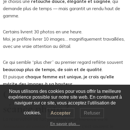
Je choisis une
retouche douce, élégante et soignée
, qui
demande plus de temps — mais garantit un rendu haut de
gamme.
Certains livrent 30 photos en une heure.
Moi, je préfère livrer 10 images… magnifiquement travaillées,
avec une vraie attention au détail.
Ce qui semble “plus cher” au premier regard reflète souvent
beaucoup plus de temps, de soin et de qualité
.
Et puisque
chaque femme est unique, je crois qu’elle
mérite des images à sa hauteur.
Comment réserver votre
Nous utilisons des cookies pour vous offrir la meilleure
expérience possible sur notre site web. En continuant à
naviguer sur ce site, vous acceptez l'utilisation de
séance photo ?
cookies.
Accepter
Refuser
La réservation se fait
par écrit
, de préférence via le
En savoir plus…
formulaire de contact sur mon site
— c’est souvent le