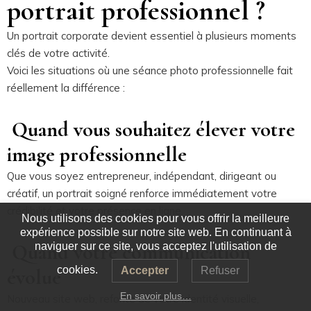
portrait professionnel ?
Un portrait corporate devient essentiel à plusieurs moments
clés de votre activité.
Voici les situations où une séance photo professionnelle fait
réellement la différence :
Quand vous souhaitez élever votre
image professionnelle
Que vous soyez entrepreneur, indépendant, dirigeant ou
créatif, un portrait soigné renforce immédiatement votre
crédibilité et votre présence en ligne.
Nous utilisons des cookies pour vous offrir la meilleure
expérience possible sur notre site web. En continuant à
Quand votre communication
naviguer sur ce site, vous acceptez l'utilisation de
cookies.
Accepter
Refuser
évolue
En savoir plus…
Nouveau site web, refonte de votre identité visuelle,